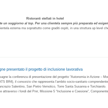
Ristoranti stellati in hotel
e un soggiorno al top. Per una clientela sempre più preparata ed esigen
ela esterna ma soprattutto come graditi ospiti, in una struttura up level che,
e presentato il progetto di inclusione lavorativa
esagne la conferenza di presentazione del progetto “Autonomia in Azione – Mode
 (ATS BR4), il consorzio che rappresenta l’ambito socio-sanitario comprendent
ncrazio Salentino, San Pietro Vernotico, Torre Santa Susanna e Torchiarolo.
te attraverso i fondi del Pnrr, Missione 5 “Inclusione e Coesione”, Componente