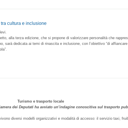
tra cultura e inclusione
levi.
etto, alla terza edizione, che si propone di valorizzare personalità che rapprese
o, sarà dedicata ai temi di rinascita e inclusione, con l’obiettivo “di affiancar
ola”.
asporto locale
amera dei Deputati ha avviato
un’indagine conoscitiva sul trasporto pub
vono diversi modelli organizzativi e modalità di accesso: il servizio taxi, frui