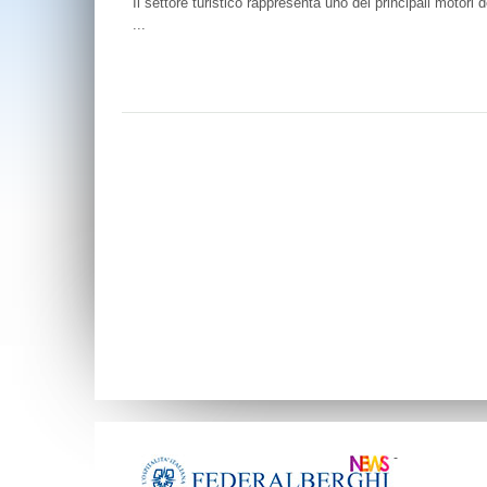
Il settore turistico rappresenta uno dei principali motori 
...
-