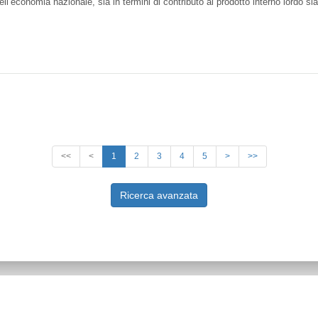
dell’economia nazionale, sia in termini di contributo al prodotto interno lordo sia
<<
<
1
2
3
4
5
>
>>
Ricerca avanzata