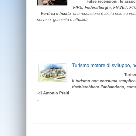
False recensioni, le associazio
FIPE, Federalberghi, FIAVET, FTO
·
Verifica e liceità
: una recensione è lecita solo se verif
servizio, genuinità e attualità
...
Turismo motore di sviluppo, no
Turismo motore di svil
Il turismo non consuma sempliceme
rischierebbero l’abbandono, come
di Antonio Preiti
...