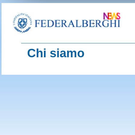
-
Chi siamo
contenuti del sito
Turismo d'Italia
Imprese del Turi
HotelMag