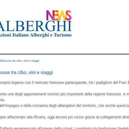
Mulhouse tra cibo, vini e viaggi
ouse tra cibo, vini e viaggi
proprio legame con il mercato francese partecipando, tra i padiglioni del Parc
esenta uno degli appuntamenti turistici più importanti della regione francese e r
ia.
 dell’impegno e della costanza degli albergatori del territorio, che anche ques
e affezionato alla Riviera, oggi ancora più vicino grazie ai collegamenti dirett
l’offerta esperienziale all’interno dello stand, coordinato da fondazione Verdeb