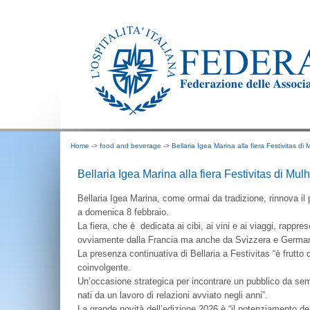
Home
->
food and beverage
->
Bellaria Igea Marina alla fiera Festivitas di 
Bellaria Igea Marina alla fiera Festivitas di Mulh
Bellaria Igea Marina, come ormai da tradizione, rinnova il 
a domenica 8 febbraio.
La fiera, che è dedicata ai cibi, ai vini e ai viaggi, rappr
ovviamente dalla Francia ma anche da Svizzera e German
La presenza continuativa di Bellaria a Festivitas “è frutto
coinvolgente.
Un’occasione strategica per incontrare un pubblico da sempr
nati da un lavoro di relazioni avviato negli anni”.
La grande novità dell’edizione 2026 è “il potenziamento del