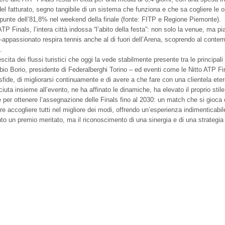
del fatturato, segno tangibile di un sistema che funziona e che sa cogliere le 
n punte dell’81,8% nel weekend della finale (fonte: FITP e Regione Piemonte).
TP Finals, l’intera città indossa “l’abito della festa”: non solo la venue, ma pia
a-appassionato respira tennis anche al di fuori dell’Arena, scoprendo al contempo
.
scita dei flussi turistici che oggi la vede stabilmente presente tra le principali 
abio Borio, presidente di Federalberghi Torino – ed eventi come le Nitto ATP Fi
de, di migliorarsi continuamente e di avere a che fare con una clientela etero
iuta insieme all’evento, ne ha affinato le dinamiche, ha elevato il proprio stile 
e per ottenere l’assegnazione delle Finals fino al 2030: un match che si gioca or
accogliere tutti nel migliore dei modi, offrendo un’esperienza indimenticabil
to un premio meritato, ma il riconoscimento di una sinergia e di una strategia 