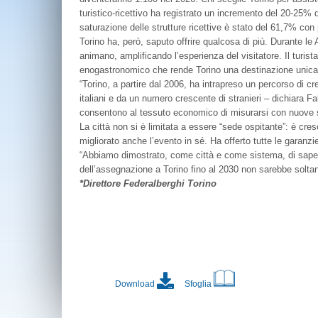
turistico-ricettivo ha registrato un incremento del 20-25% 
saturazione delle strutture ricettive è stato del 61,7% co
Torino ha, però, saputo offrire qualcosa di più. Durante le A
animano, amplificando l’esperienza del visitatore. Il turist
enogastronomico che rende Torino una destinazione unica
“Torino, a partire dal 2006, ha intrapreso un percorso di cre
italiani e da un numero crescente di stranieri – dichiara F
consentono al tessuto economico di misurarsi con nuove sfi
La città non si è limitata a essere “sede ospitante”: è cresc
migliorato anche l’evento in sé. Ha offerto tutte le garanzi
“Abbiamo dimostrato, come città e come sistema, di sapere 
dell’assegnazione a Torino fino al 2030 non sarebbe soltan
*Direttore Federalberghi Torino
Download
Sfoglia