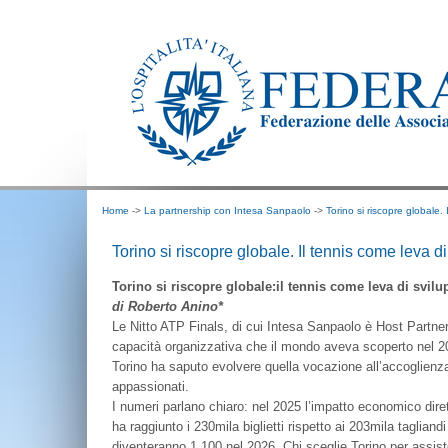
Home
->
La partnership con Intesa Sanpaolo
->
Torino si riscopre globale.
Torino si riscopre globale. Il tennis come leva d
Torino si riscopre globale:il tennis come leva di svil
di Roberto Anino*
Le Nitto ATP Finals, di cui Intesa Sanpaolo è Host Partner,
capacità organizzativa che il mondo aveva scoperto nel 2006
Torino ha saputo evolvere quella vocazione all’accoglienza 
appassionati.
I numeri parlano chiaro: nel 2025 l’impatto economico diret
ha raggiunto i 230mila biglietti rispetto ai 203mila taglia
diventeranno 1.100 nel 2026. Chi sceglie Torino per assiste