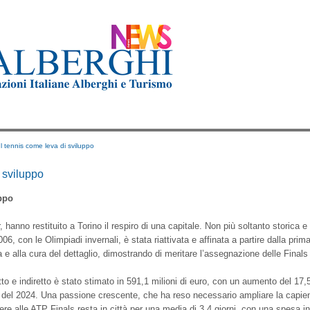
 Il tennis come leva di sviluppo
i sviluppo
uppo
 hanno restituito a Torino il respiro di una capitale. Non più soltanto storica 
, con le Olimpiadi invernali, è stata riattivata e affinata a partire dalla prim
e alla cura del dettaglio, dimostrando di meritare l’assegnazione delle Finals
to e indiretto è stato stimato in 591,1 milioni di euro, con un aumento del 17
ndi del 2024. Una passione crescente, che ha reso necessario ampliare la capien
re alle ATP Finals resta in città per una media di 3,4 giorni, con una spesa in