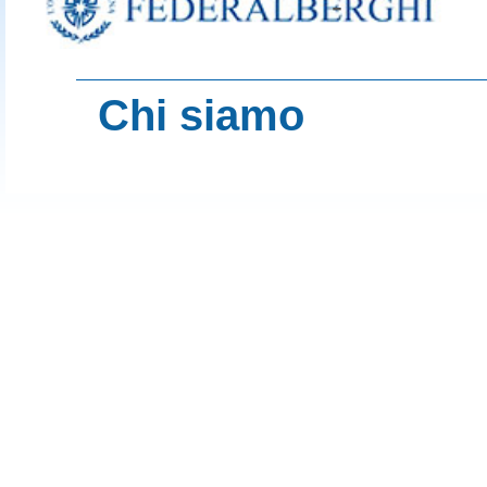
-
Chi siamo
contenuti del sito
Turismo d'Italia
Imprese del Turi
HotelMag