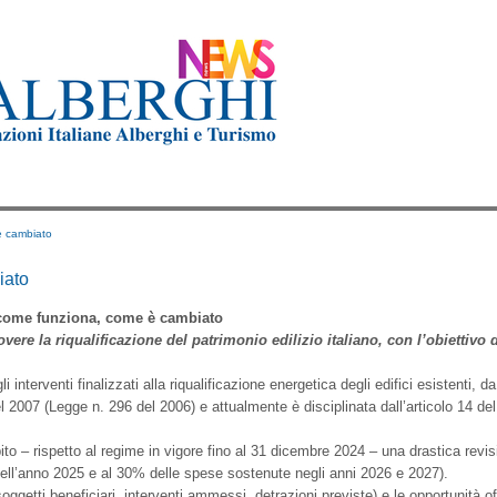
è cambiato
iato
ome funziona, come è cambiato
e la riqualificazione del patrimonio edilizio italiano, con l’obiettivo di 
terventi finalizzati alla riqualificazione energetica degli edifici esistenti, da r
l 2007 (Legge n. 296 del 2006) e attualmente è disciplinata dall’articolo 14 del 
ito – rispetto al regime in vigore fino al 31 dicembre 2024 – una drastica rev
ell’anno 2025 e al 30% delle spese sostenute negli anni 2026 e 2027).
oggetti beneficiari, interventi ammessi, detrazioni previste) e le opportunità of