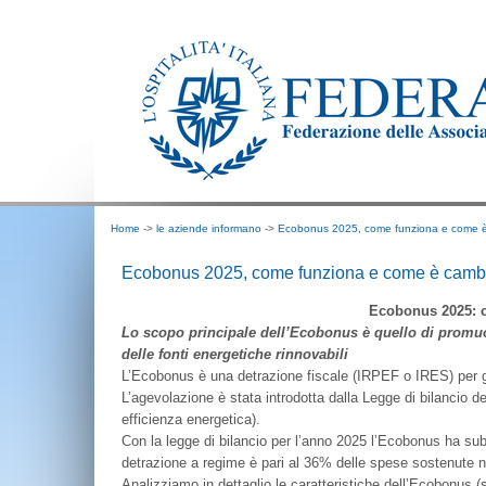
Home
->
le aziende informano
->
Ecobonus 2025, come funziona e come 
Ecobonus 2025, come funziona e come è camb
Ecobonus 2025: c
Lo scopo principale dell’Ecobonus è quello di promuover
delle fonti energetiche rinnovabili
L’Ecobonus è una detrazione fiscale (IRPEF o IRES) per gli in
L’agevolazione è stata introdotta dalla Legge di bilancio de
efficienza energetica).
Con la legge di bilancio per l’anno 2025 l’Ecobonus ha sub
detrazione a regime è pari al 36% delle spese sostenute n
Analizziamo in dettaglio le caratteristiche dell’Ecobonus (s