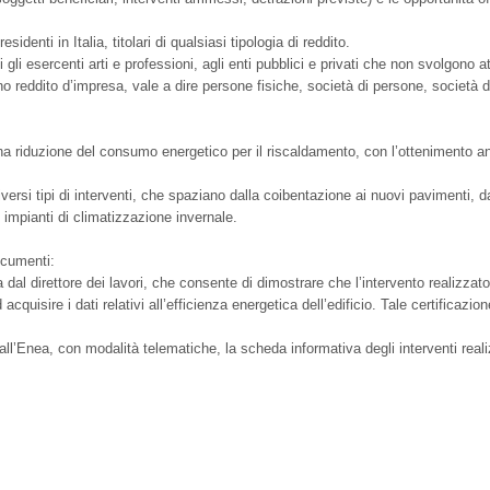
identi in Italia, titolari di qualsiasi tipologia di reddito.
 gli esercenti arti e professioni, agli enti pubblici e privati che non svolgono a
 reddito d’impresa, vale a dire persone fisiche, società di persone, società di 
na riduzione del consumo energetico per il riscaldamento, con l’ottenimento a
 tipi di interventi, che spaziano dalla coibentazione ai nuovi pavimenti, dalla
li impianti di climatizzazione invernale.
ocumenti:
dal direttore dei lavori, che consente di dimostrare che l’intervento realizzato 
acquisire i dati relativi all’efficienza energetica dell’edificio. Tale certificazi
all’Enea, con modalità telematiche, la scheda informativa degli interventi realiz