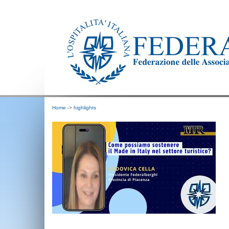
Home
->
highlights