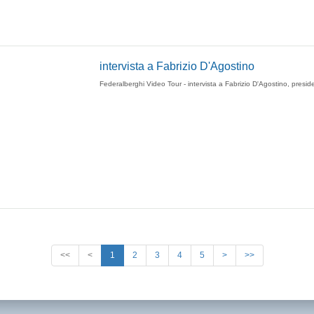
intervista a Fabrizio D'Agostino
Federalberghi Video Tour - intervista a Fabrizio D'Agostino, presid
<<
<
1
2
3
4
5
>
>>